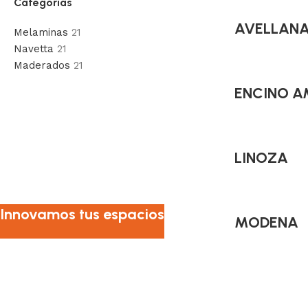
Categorías
AVELLAN
Melaminas
21
Navetta
21
Maderados
21
ENCINO A
LINOZA
Innovamos tus espacios
MODENA