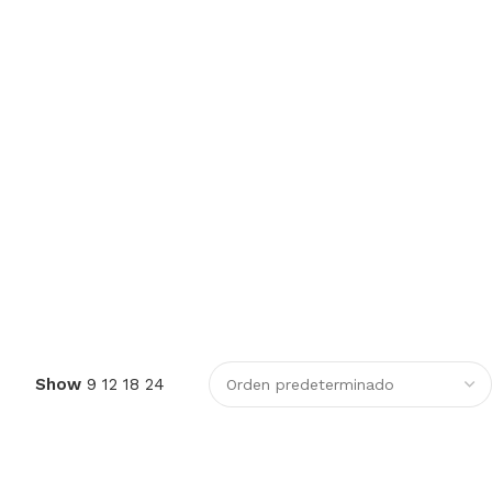
Show
9
12
18
24