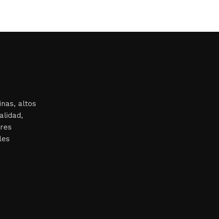
nas, altos
alidad,
ores
les