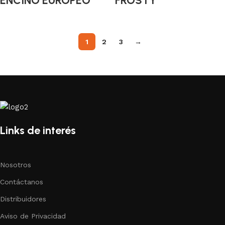
ENCINO EUROPEO
FROSTY
1
2
3
→
Links de interés
Nosotros
Contáctanos
Distribuidores
Aviso de Privacidad