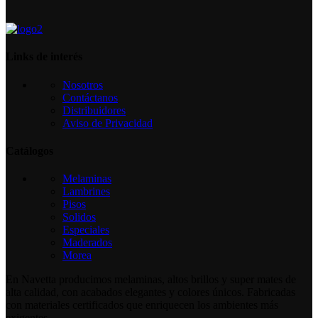
Links de interés
Nosotros
Contáctanos
Distribuidores
Aviso de Privacidad
Catálogos
Melaminas
Lambrines
Pisos
Solidos
Especiales
Maderados
Morea
En Navetta producimos melaminas, altos brillos y super mates de
alta calidad, con acabados elegantes y colores únicos. Fabricadas
con materiales certificados que enriquecen los ambientes más
exigentes.