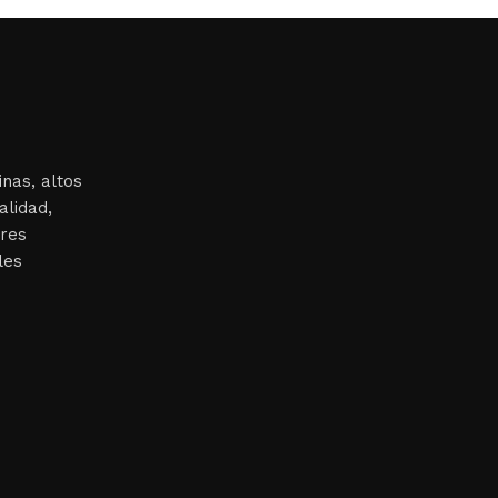
nas, altos
alidad,
ores
les