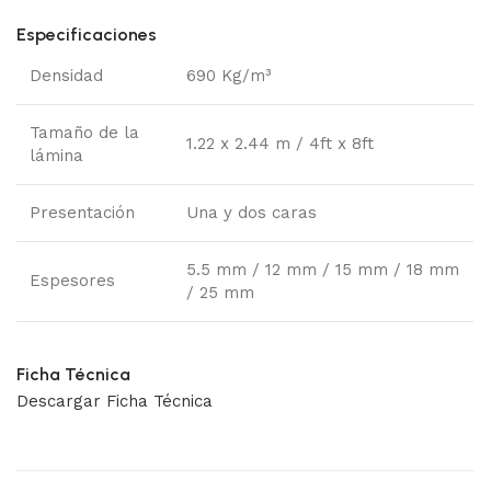
Especificaciones
Densidad
690 Kg/m³
Tamaño de la
1.22 x 2.44 m / 4ft x 8ft
lámina
Presentación
Una y dos caras
5.5 mm / 12 mm / 15 mm / 18 mm
Espesores
/ 25 mm
Ficha Técnica
Descargar Ficha Técnica