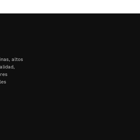
nas, altos
alidad,
ores
les