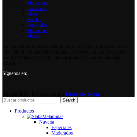
Melaminas
Lambrines
Pisos
Solidos
Especiales
Maderados
Morea
En Navetta producimos melaminas, altos brillos y super mates de
alta calidad, con acabados elegantes y colores únicos. Fabricadas
con materiales certificados que enriquecen los ambientes más
exigentes.
Síguenos en:
Navetta
2026 | Desarrollado por
Phase one design
.
Search
Productos
Melaminas
Navetta
Especiales
Maderados