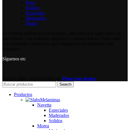
Pisos
Solidos
Especiales
Maderados
Morea
En Navetta producimos melaminas, altos brillos y super mates de
alta calidad, con acabados elegantes y colores únicos. Fabricadas
con materiales certificados que enriquecen los ambientes más
exigentes.
Síguenos en:
Navetta
2026 | Desarrollado por
Phase one design
.
Search
Productos
Melaminas
Navetta
Especiales
Maderados
Solidos
Morea