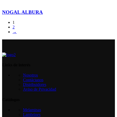
NOGAL ALBURA
1
2
→
Links de interés
Nosotros
Contáctanos
Distribuidores
Aviso de Privacidad
Catálogos
Melaminas
Lambrines